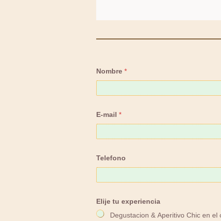
N
Nombre
*
u
m
e
r
o
T
E-mail
*
e
l
e
f
o
Telefono
n
o
n
i
ñ
Elije tu experiencia
o
s
Degustacion & Aperitivo Chic en el 