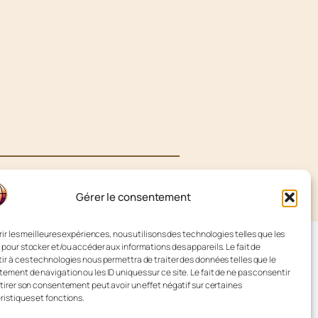
Gérer le consentement
rir les meilleures expériences, nous utilisons des technologies telles que les
Facebook
 pour stocker et/ou accéder aux informations des appareils. Le fait de
ir à ces technologies nous permettra de traiter des données telles que le
Pinterest
ement de navigation ou les ID uniques sur ce site. Le fait de ne pas consentir
etirer son consentement peut avoir un effet négatif sur certaines
Instagram
ristiques et fonctions.