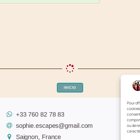
INICIO
Pour off
cookies
+33 760 82 78 83
consent
comport
sophie.escapes@gmail.com
ou de r
caracté
Saignon, France