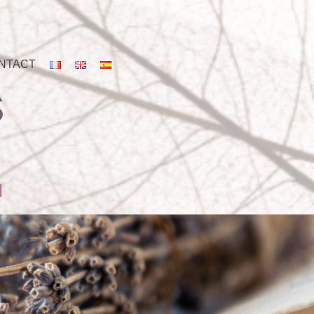
NTACT
S
d